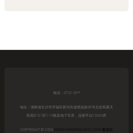
电话：0731-35**
地址：湖南省长沙市开福区新河街道晴岚路68号北辰凤凰天
阶苑B1E1区1-10栋及地下车库、连接平台23040房
COPYRIGHT © 2026
WWW.HONGRUILANTU.COM
教育软