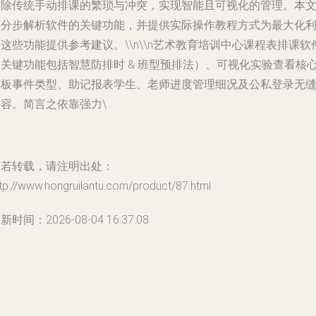
消除传统手动排课的繁琐与冲突，实现智能且可视化的管理。本
将分步解析软件的关键功能，并提供实际操作教程方式为最大化
这些功能提供参考建议。\\n\\n艺术教育培训中心课程表排课软
的关键功能包括智慧防排时 & 班型预排法）、可视化实验查看核
面板事件类型、助记报表学生、老师进度管理细况及公私登录无
兼容。简言之依靠强力\
如若转载，请注明出处：
tp://www.hongruilantu.com/product/87.html
新时间：2026-08-04 16:37:08