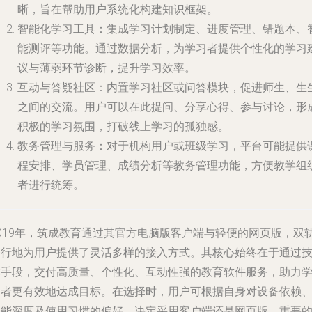
晰，旨在帮助用户系统化构建知识框架。
智能化学习工具
：集成学习计划制定、进度管理、错题本、
能测评等功能。通过数据分析，为学习者提供个性化的学习
议与薄弱环节诊断，提升学习效率。
互动与答疑社区
：内置学习社区或问答模块，促进师生、生
之间的交流。用户可以在此提问、分享心得、参与讨论，形
积极的学习氛围，打破线上学习的孤独感。
教务管理与服务
：对于机构用户或班级学习，平台可能提供
程安排、学员管理、成绩分析等教务管理功能，方便教学组
者进行统筹。
2019年，筑成教育通过其官方电脑版客户端与轻便的网页版，双
并行地为用户提供了灵活多样的接入方式。其核心始终在于通过
术手段，交付高质量、个性化、互动性强的教育软件服务，助力
习者更有效地达成目标。在选择时，用户可根据自身对设备依赖
功能深度及使用习惯的偏好，决定采用客户端还是网页版。重要