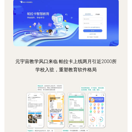
元宇宙教学风口来临 帕拉卡上线两月引近2000所
学校入驻，重塑教育软件格局