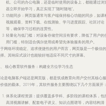
机、公司的办公电脑，还是临时使用的设备上，都能通过浏
器立即开始学习，真正实现了“随时随地”。
功能同步
：网页版通常与客户端保持核心功能的同步，如课
视频观看、资料下载、在线测验、学习进度跟踪、社区讨论
等，确保学习过程的连贯性。
轻量化与低门槛
：对设备存储空间没有要求，降低了用户的
用门槛，特别适合偶尔使用或希望先体验服务的用户。
对于网络环境稳定、追求便捷性的用户而言，网页版是一个极佳
选择。其响应式设计也能较好地适应不同尺寸的屏幕。
三、 核心教育软件服务：构建全方位学习生态
无论是电脑客户端还是网页版，都是筑成教育向用户交付其核心
务价值的载体。2019年，其软件服务主要围绕以下几个方面展开
体系化课程资源
：提供覆盖多学科、多阶段的课程体系，包
高清视频讲解、配套电子讲义、知识点图谱等，内容结构清