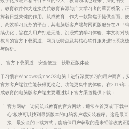
在数字化浪潮席卷各行各业的今天，教育领域也迎来了深刻的变
革。教育软件作为连接优质教育资源与广大学习者的重要桥梁，
发挥着日益关键的作用。筑成教育，作为一款聚焦于提供全面、
捷、高效学习服务的平台，其电脑版客户端与网页版服务在2019
持续优化，旨在为用户打造无缝、沉浸式的学习体验。本文将对
成教育的官方下载渠道、网页版特点及其核心软件服务进行系统
理与解析。
一、 官方下载渠道：安全便捷，获取正版体验
于习惯在Windows或macOS电脑上进行深度学习的用户而言，
装官方客户端往往能获得更稳定、功能更集中的体验。在2019年
筑成教育的电脑版客户端主要通过以下官方渠道提供下载：
官方网站
：访问筑成教育的官方网站，通常在首页或“下载中
心”板块可以找到最新版本的电脑客户端安装程序。这是最直
接、最安全的下载方式，能确保用户获取的是未经篡改的正