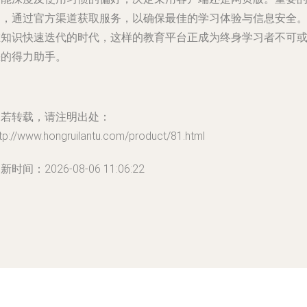
是，通过官方渠道获取服务，以确保最佳的学习体验与信息安全
在知识快速迭代的时代，这样的教育平台正成为终身学习者不可
缺的得力助手。
如若转载，请注明出处：
tp://www.hongruilantu.com/product/81.html
新时间：2026-08-06 11:06:22