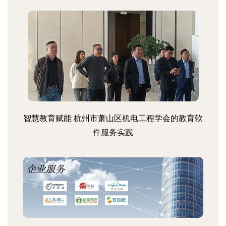
智慧教育赋能 杭州市萧山区机电工程学会的教育软
件服务实践