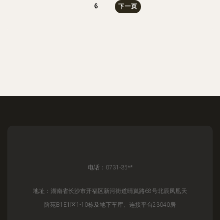
6
下一页
电话：0731-35**
地址：湖南省长沙市开福区新河街道晴岚路68号北辰凤凰天
阶苑B1E1区1-10栋及地下车库、连接平台23040房